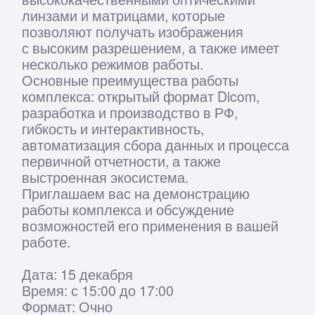
Дата: 15 декабря
Время: с 15:00 до 17:00
Формат: Очно
Место: Институт общественного
здоровья им. Ф. Ф. Эрисмана, (ул.
Большая Пироговская, д. 2, стр. 2, 2
этаж).
Сеченовский Университет презентовал
роботизированный микроскоп
RoboScope
Микроскопия
на цифровом
уровне.
info@roboscope.pro