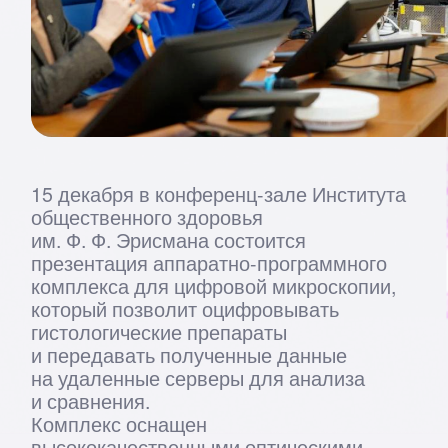
15 декабря в конференц-зале Института
общественного здоровья
им. Ф. Ф. Эрисмана состоится
презентация аппаратно-программного
комплекса для цифровой микроскопии,
который позволит оцифровывать
гистологические препараты
и передавать полученные данные
на удаленные серверы для анализа
и сравнения.
Комплекс оснащен
высококачественными оптическими
линзами и матрицами, которые
позволяют получать изображения
с высоким разрешением, а также имеет
несколько режимов работы.
Основные преимущества работы
комплекса: открытый формат Dicom,
разработка и производство в РФ,
гибкость и интерактивность,
автоматизация сбора данных и процесса
первичной отчетности, а также
выстроенная экосистема.
Приглашаем вас на демонстрацию
работы комплекса и обсуждение
возможностей его применения в вашей
работе.